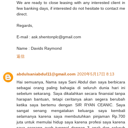
We are ready to close leasing with any interested client in
few banking days, if interested do not hesitate to contact me
direct.
Regards,
E-mail : ask.shentonplc@gmail.com
Name : Davids Raymond
返信
abdulsaniabdul11@gmail.com
2020年5月17日 8:13
Hai semuanya, Nama saya Sani Abdul dan saya berbicara
sebagai orang paling bahagia di seluruh dunia hari ini
sebelum sekarang. Saya dikalahkan secara finansial tanpa
harapan bantuan, tetapi ceritanya akan segera berubah
ketika saya bertemu dengan SIR RYAN CEANIC. Saya
sangat senang mengatakan keluarga saya kembali
selamanya karena saya membutuhkan pinjaman Rp.700
juta untuk memulai hidup saya karena profesi saya karena
saya seorang ayah tunggal dengan 3 anak dan seluruh