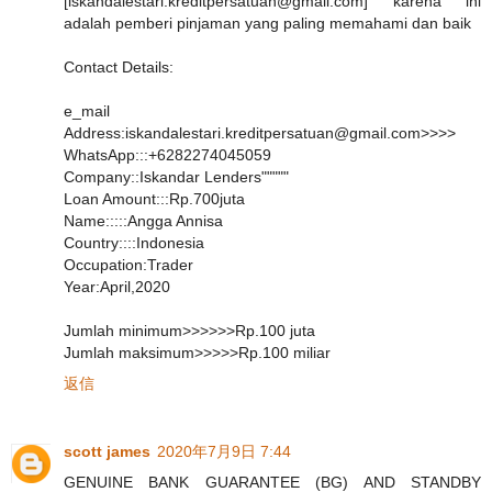
[iskandalestari.kreditpersatuan@gmail.com] karena ini
adalah pemberi pinjaman yang paling memahami dan baik
Contact Details:
e_mail
Address:iskandalestari.kreditpersatuan@gmail.com>>>>
WhatsApp:::+6282274045059
Company::Iskandar Lenders"""""
Loan Amount:::Rp.700juta
Name:::::Angga Annisa
Country::::Indonesia
Occupation:Trader
Year:April,2020
Jumlah minimum>>>>>>Rp.100 juta
Jumlah maksimum>>>>>Rp.100 miliar
返信
scott james
2020年7月9日 7:44
GENUINE BANK GUARANTEE (BG) AND STANDBY