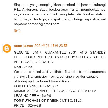
Siapapun yang menginginkan pemberi pinjaman, hubungi
Rika Anderson. Saya berdoa agar Tuhan memberkati ibu
saya karena perbuatan baik yang telah dia lakukan dalam
hidup saya. Anda juga dapat menghubungi saya di email
najwamohamedh@gmail.com
返信
scott james
2021年2月15日 23:55
GENUINE BANK GUARANTEE (BG) AND STANDBY
LETTER OF CREDIT (SBLC) FOR BUY OR LEASE AT THE
BEST AVAILABLE RATES
Dear Sir/Ma,
We offer certified and verifiable financial bank instruments
via Swift Transmission from a genuine provider capable
of taking up time bound transactions.
FOR LEASING OF BG/SBLC
MINIMUM FACE VALUE OF BG/SBLC = EUR/USD 1M
LEASING FEE = 4%+2%
FOR PURCHASE OF FRESH CUT BG/SBLC
PRICE = 32%+2%