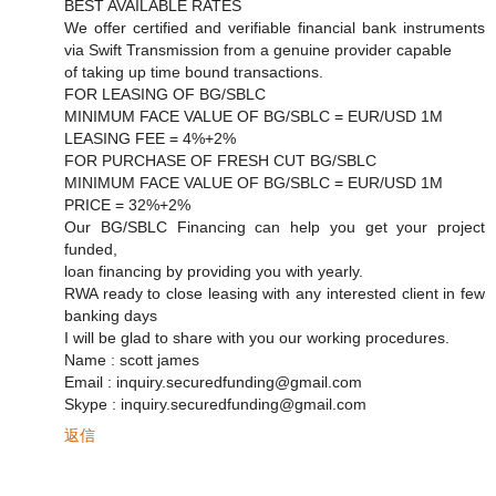
BEST AVAILABLE RATES
We offer certified and verifiable financial bank instruments
via Swift Transmission from a genuine provider capable
of taking up time bound transactions.
FOR LEASING OF BG/SBLC
MINIMUM FACE VALUE OF BG/SBLC = EUR/USD 1M
LEASING FEE = 4%+2%
FOR PURCHASE OF FRESH CUT BG/SBLC
MINIMUM FACE VALUE OF BG/SBLC = EUR/USD 1M
PRICE = 32%+2%
Our BG/SBLC Financing can help you get your project
funded,
loan financing by providing you with yearly.
RWA ready to close leasing with any interested client in few
banking days
I will be glad to share with you our working procedures.
Name : scott james
Email : inquiry.securedfunding@gmail.com
Skype : inquiry.securedfunding@gmail.com
返信