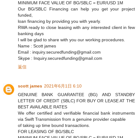
MINIMUM FACE VALUE OF BG/SBLC = EUR/USD 1M
Our BG/SBLC Financing can help you get your project
funded,
loan financing by providing you with yearly.
RWA ready to close leasing with any interested client in few
banking days
I will be glad to share with you our working procedures.
Name : Scott james
Email : inquiry.securedfunding@gmail.com
Skype : Inquiry.securedfunding@gmail.com
返信
scott james
2021年6月1日 6:10
GENUINE BANK GUARANTEE (BG) AND STANDBY
LETTER OF CREDIT (SBLC) FOR BUY OR LEASE AT THE
BEST AVAILABLE RATES
We offer certified and verifiable financial bank instruments
via Swift Transmission from a genuine provider capable
of taking up time bound transactions.
FOR LEASING OF BG/SBLC
MINIMUM FACE VALUE OF BG/SBLC = EUR/USD 1M