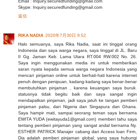
Email : Inquiry.securedfunding@gmail.com
Skype: Inquiry.securedfunding@gmail.com
返信
RIKA NADIA
2020年7月30日 9:52
Halo semuanya, saya Rika Nadia, saat ini tinggal orang
Indonesia dan saya warga negara, saya tinggal di JL. Baru
II Gg. Jaman Keb. Lama Utara RT.004 RW.002 No. 26.
Saya ingin menggunakan media ini untuk memberikan
saran nyata kepada semua warga negara Indonesia yang
mencari pinjaman online untuk berhati-hati karena internet
penuh dengan penipuan, kadang-kadang saya benar-benar
membutuhkan pinjaman , karena keuangan saya buruk.
statusnya tidak begitu baik dan saya sangat ingin
mendapatkan pinjaman, jadi saya jatuh ke tangan pemberi
pinjaman palsu, dari Nigeria dan Singapura dan Ghana.
Saya hampir mati, sampai seorang teman saya bernama
EWITA YUDA (ewitayuda1@gmail.com) memberi tahu saya
tentang pemberi pinjaman yang sangat andal bernama Ny.
ESTHER PATRICK Manajer cabang dari Access loan Firm,
Dia adalah pemberi pinjaman global; yang saya hubungi