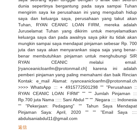
dunia sepertinya bergantung pada saya sampai Tuhan
mengirim saya ke perusahaan ini yang mengubah hidup
saya dan keluarga saya, perusahaan yang takut akan
Tuhan, RYAN CEANIC LOAN FIRM, mereka adalah
Juruselamat Tuhan yang dikirim untuk menyelamatkan
keluarga saya dan pada awalnya saya pikir itu tidak akan
mungkin sampai saya mendapat pinjaman sebesar Rp. 700
juta dan saya akan menyarankan siapa saja yang benar-
benar membutuhkan pinjaman untuk menghubungi SIR
RYAN CEANIC melalui email.
[ryanceanicloanfm@protonmail.ch] karena ini adalah
pemberi pinjaman yang paling memahami dan baik Rincian
Kontak: e_mail Alamat: ryanceanicloanfm@protonmail.ch
>>>> WhatsApp ::: + 4915772501298 "" "Perusahaan ::
RYAN CEANIC LOAN FIRM" "" "" Jumlah Pinjaman :::
Rp.700 juta Nama ::::: Sani Abdul "" "" .Negara :::: Indonesia
"" "Pekerjaan: Pedagang" "" Tahun Saya Mendapat
Pinjaman Saya: April, 2020 "" "" "Email Saya ::::
abdulsaniabdul11@gmail.com
返信