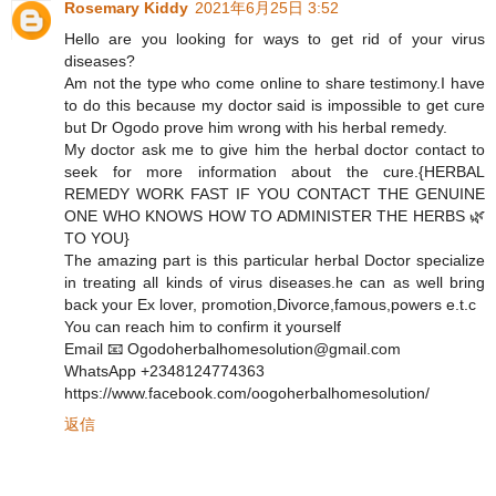
Rosemary Kiddy
2021年6月25日 3:52
Hello are you looking for ways to get rid of your virus
diseases?
Am not the type who come online to share testimony.I have
to do this because my doctor said is impossible to get cure
but Dr Ogodo prove him wrong with his herbal remedy.
My doctor ask me to give him the herbal doctor contact to
seek for more information about the cure.{HERBAL
REMEDY WORK FAST IF YOU CONTACT THE GENUINE
ONE WHO KNOWS HOW TO ADMINISTER THE HERBS 🌿
TO YOU}
The amazing part is this particular herbal Doctor specialize
in treating all kinds of virus diseases.he can as well bring
back your Ex lover, promotion,Divorce,famous,powers e.t.c
You can reach him to confirm it yourself
Email 📧 Ogodoherbalhomesolution@gmail.com
WhatsApp +2348124774363
https://www.facebook.com/oogoherbalhomesolution/
返信