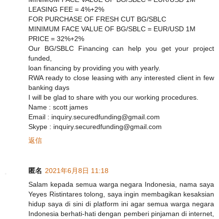
LEASING FEE = 4%+2%
FOR PURCHASE OF FRESH CUT BG/SBLC
MINIMUM FACE VALUE OF BG/SBLC = EUR/USD 1M
PRICE = 32%+2%
Our BG/SBLC Financing can help you get your project
funded,
loan financing by providing you with yearly.
RWA ready to close leasing with any interested client in few
banking days
I will be glad to share with you our working procedures.
Name : scott james
Email : inquiry.securedfunding@gmail.com
Skype : inquiry.securedfunding@gmail.com
返信
匿名
2021年6月8日 11:18
Salam kepada semua warga negara Indonesia, nama saya
Yeyes Ristintares tolong, saya ingin membagikan kesaksian
hidup saya di sini di platform ini agar semua warga negara
Indonesia berhati-hati dengan pemberi pinjaman di internet,