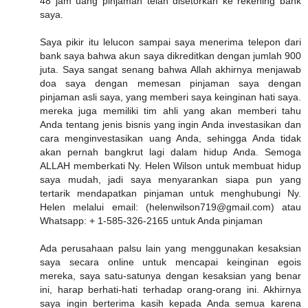
48 jam uang pinjaman telah disetorkan ke rekening bank
saya.
Saya pikir itu lelucon sampai saya menerima telepon dari
bank saya bahwa akun saya dikreditkan dengan jumlah 900
juta. Saya sangat senang bahwa Allah akhirnya menjawab
doa saya dengan memesan pinjaman saya dengan
pinjaman asli saya, yang memberi saya keinginan hati saya.
mereka juga memiliki tim ahli yang akan memberi tahu
Anda tentang jenis bisnis yang ingin Anda investasikan dan
cara menginvestasikan uang Anda, sehingga Anda tidak
akan pernah bangkrut lagi dalam hidup Anda. Semoga
ALLAH memberkati Ny. Helen Wilson untuk membuat hidup
saya mudah, jadi saya menyarankan siapa pun yang
tertarik mendapatkan pinjaman untuk menghubungi Ny.
Helen melalui email: (helenwilson719@gmail.com) atau
Whatsapp: + 1-585-326-2165 untuk Anda pinjaman
Ada perusahaan palsu lain yang menggunakan kesaksian
saya secara online untuk mencapai keinginan egois
mereka, saya satu-satunya dengan kesaksian yang benar
ini, harap berhati-hati terhadap orang-orang ini. Akhirnya
saya ingin berterima kasih kepada Anda semua karena