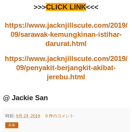
>>>
CLICK LINK
<<<
https://www.jacknjillscute.com/2019/
09/sarawak-kemungkinan-istihar-
darurat.html
https://www.jacknjillscute.com/2019/
09/penyakit-berjangkit-akibat-
jerebu.html
@ Jackie San
時刻:
9月 23, 2019
0 件のコメント:
共有