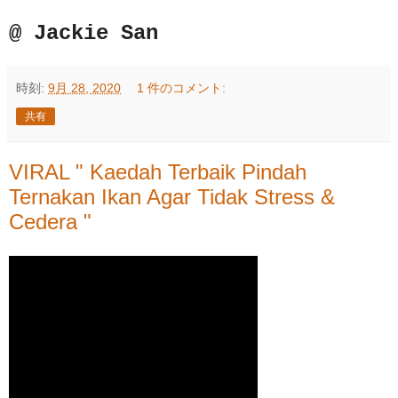
@ Jackie San
時刻:
9月 28, 2020
1 件のコメント:
共有
VIRAL " Kaedah Terbaik Pindah
Ternakan Ikan Agar Tidak Stress &
Cedera "