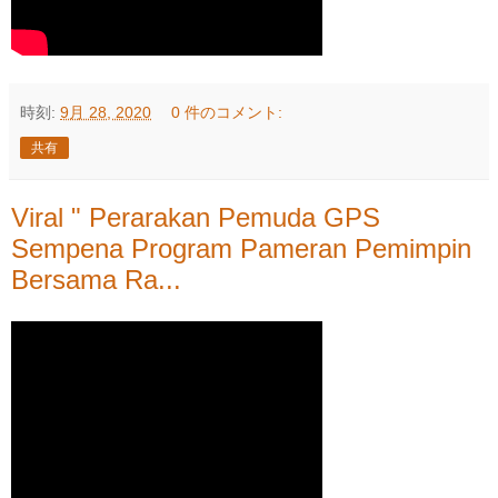
時刻:
9月 28, 2020
0 件のコメント:
共有
Viral " Perarakan Pemuda GPS
Sempena Program Pameran Pemimpin
Bersama Ra...