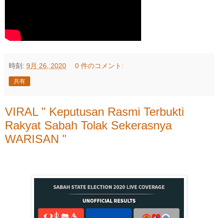
時刻:
9月 26, 2020
0 件のコメント:
共有
VIRAL " Keputusan Rasmi Terbukti
Rakyat Sabah Tolak Sekerasnya
WARISAN "