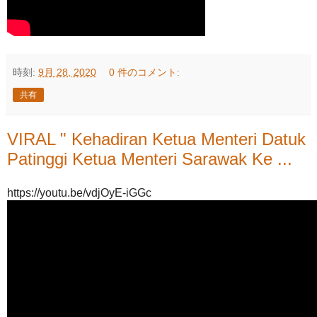
時刻:
9月 28, 2020
0 件のコメント:
共有
VIRAL " Kehadiran Ketua Menteri Datuk
Patinggi Ketua Menteri Sarawak Ke ...
https://youtu.be/vdjOyE-iGGc