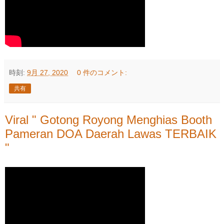
時刻:
9月 27, 2020
0 件のコメント:
共有
Viral " Gotong Royong Menghias Booth
Pameran DOA Daerah Lawas TERBAIK
"