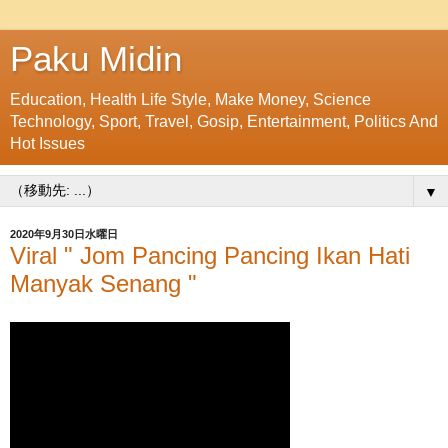
Paku Midin
Education, Health Life Style, Make Money, Science
Technology, Sport, Travel, Gosip, Entertainment, Politics And
Hot Issues
▼
2020年9月30日水曜日
Viral " Jom Pancing Pancing Ikan Hati
Manyak Senang "