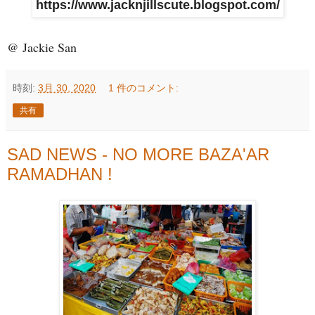
https://www.jacknjillscute.blogspot.com/
@ Jackie San
時刻:
3月 30, 2020
1 件のコメント:
共有
SAD NEWS - NO MORE BAZA'AR
RAMADHAN !