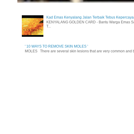
Kad Emas Kenyalang Jalan Terbaik Tebus Kepercay
KENYALANG GOLDEN CARD - Bantu Warga Emas Sara
T...
' 10 WAYS TO REMOVE SKIN MOLES '
MOLES There are several skin lesions that are very common and be