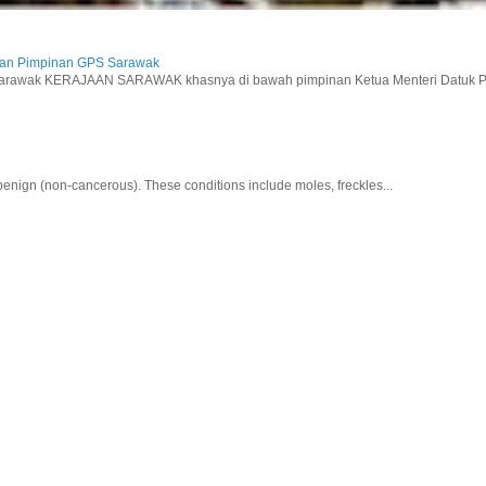
aan Pimpinan GPS Sarawak
wak KERAJAAN SARAWAK khasnya di bawah pimpinan Ketua Menteri Datuk Pat
nign (non-cancerous). These conditions include moles, freckles...