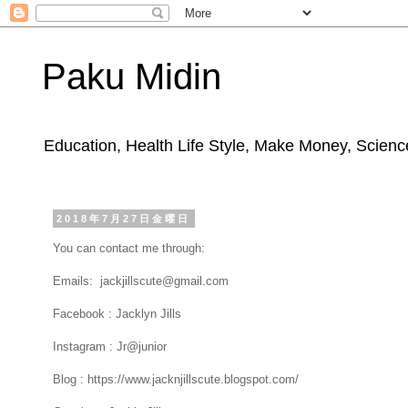
Paku Midin
Education, Health Life Style, Make Money, Science
2018年7月27日金曜日
You can contact me through:
Emails: jackjillscute@gmail.com
Facebook : Jacklyn Jills
Instagram : Jr@junior
Blog : https://www.jacknjillscute.blogspot.com/