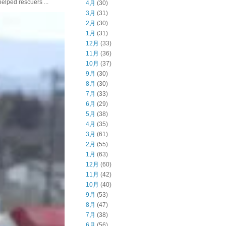
ed rescuers ...
4月
(30)
3月
(31)
2月
(30)
1月
(31)
12月
(33)
11月
(36)
10月
(37)
9月
(30)
8月
(30)
7月
(33)
6月
(29)
5月
(38)
4月
(35)
3月
(61)
2月
(55)
1月
(63)
12月
(60)
11月
(42)
10月
(40)
9月
(53)
8月
(47)
7月
(38)
6月
(56)