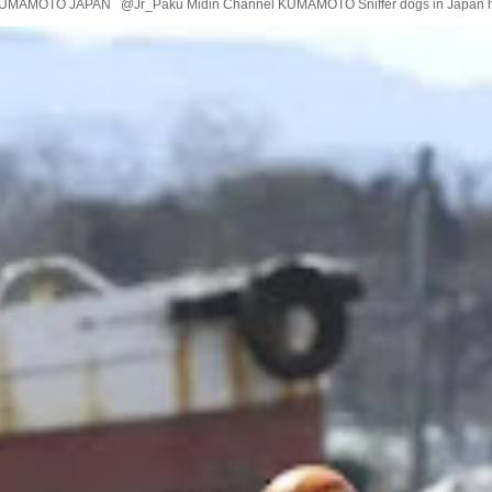
OTO JAPAN @Jr_Paku Midin Channel KUMAMOTO Sniffer dogs in Japan help