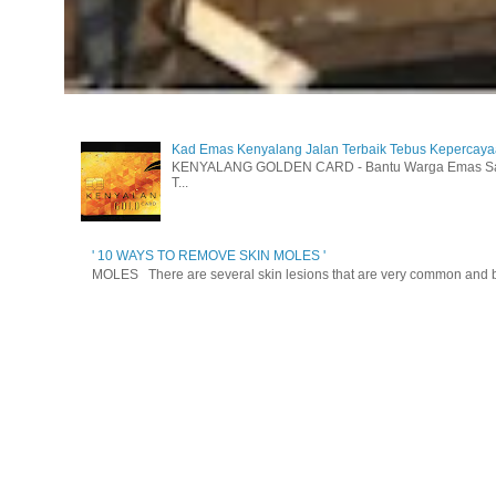
Kad Emas Kenyalang Jalan Terbaik Tebus Kepercay
KENYALANG GOLDEN CARD - Bantu Warga Emas Sara
T...
' 10 WAYS TO REMOVE SKIN MOLES '
MOLES There are several skin lesions that are very common and be