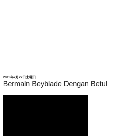
2019年7月27日土曜日
Bermain Beyblade Dengan Betul