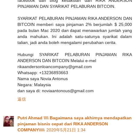
facebook dan blog kesaksian dari RIKA ANDERSON
PINJAMAN DAN SYARIKAT PELABURAN BITCOIN.
SYARIKAT PELABURAN PINJAMAN RIKA ANDERSON DAN
BITCOIN memberi saya pinjaman 2% berjumlah $ 25,000
pada bulan Mac 2020 dan dapat menawarkan jumlah yang
anda mahukan. Ini adalah satu-satunya syarikat dalam
talian, jadi anda boleh mengalami perubahan cerita.
Hubungi SYARIKAT PELABURAN PINJAMAN RIKA
ANDERSON DAN BITCOIN Melalui e-mel
rikaandersonloancompany@gmail.com
Whatsapp: +13236893663
Nama saya Novia Antonus
Negara: Malaysia
dan saya di: noviaantonous@gmail.com
返信
Putri Ahmad \\\\ Bagaimana saya akhirnya mendapatkan
pinjaman bisnis cepat dari RIKA ANDERSON
COMPANY\\\\\
2020年5月21日 1:34