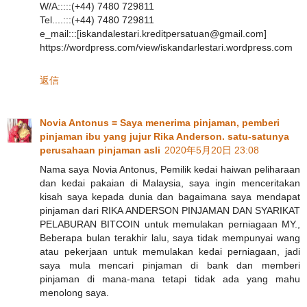
W/A:::::(+44) 7480 729811
Tel....:::(+44) 7480 729811
e_mail:::[iskandalestari.kreditpersatuan@gmail.com]
https://wordpress.com/view/iskandarlestari.wordpress.com
返信
Novia Antonus = Saya menerima pinjaman, pemberi
pinjaman ibu yang jujur Rika Anderson. satu-satunya
perusahaan pinjaman asli
2020年5月20日 23:08
Nama saya Novia Antonus, Pemilik kedai haiwan peliharaan
dan kedai pakaian di Malaysia, saya ingin menceritakan
kisah saya kepada dunia dan bagaimana saya mendapat
pinjaman dari RIKA ANDERSON PINJAMAN DAN SYARIKAT
PELABURAN BITCOIN untuk memulakan perniagaan MY.,
Beberapa bulan terakhir lalu, saya tidak mempunyai wang
atau pekerjaan untuk memulakan kedai perniagaan, jadi
saya mula mencari pinjaman di bank dan memberi
pinjaman di mana-mana tetapi tidak ada yang mahu
menolong saya.