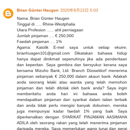
Brian Günter Haugen
2020年8月22日 5:03
Nama..Brian Günter Haugen
Tinggal di ..... Rhine-Westphalia
Utara Profesion ...... ahli perniagaan
Jumlah pinjaman .... € 250,000
Faedah pinjaman .... 1%
Agama: Katolik E-mel saya untuk setiap ekuire;
brianhuagen101@gmail.com Dikatakan bahawa hidup
hanya dapat dinikmati sepenuhnya jika ada penderitaan
dan keperitan. Saya gembira dan bersyukur kerana saya
bersama Mizuho Bank, Ltd. Branch Düsseldorf menerima
pinjaman sebanyak € 250,000 dalam akaun bank. Adakah
anda seorang lelaki atau wanita yang telah memohon
pinjaman dan telah ditolak oleh bank anda? Saya ingin
memberitahu anda hari ini bahawa anda boleh
mendapatkan pinjaman dari syarikat dalam talian terbaik
dan anda tidak perlu mengisi banyak dokumen, mereka
juga mempunyai kadar faedah 1% yang baik. Saya
diperkenalkan dengan SYARIKAT PINJAMAN AASIMAHA
ADILA oleh seorang rakan yang telah menerima pinjaman
daripada mereka. Saya memerlukan wang tunai dan pergi