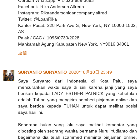
Obrolan Whatsapp: + 1-323-689-3663
Facebook: Rika Anderson Alfreda
Instagram: Rikaandersonloancompany.alfred
Twitter: @LoanRika
Kantor Pusat: 228 Park Ave S, New York, NY 10003-1502,
AS
Pajak / CAC /: 1095/0730/2028
Mahkamah Agung Kabupaten New York, NY9016 34001
返信
SURYANTO SURYANTO
2020年8月10日 23:49
Saya Suryanto dari Indonesia di Kota Palu, saya
mencurahkan waktu saya di sini karena janji yang saya
berikan kepada LADY ESTHER PATRICK yang kebetulan
adalah Tuhan yang mengirim pemberi pinjaman online dan
saya berdoa kepada TUHAN untuk dapat melihat posisi
saya hari ini.
Beberapa bulan yang lalu saya melihat komentar yang
diposting oleh seorang wanita bernama Nurul Yudianto dan
bagaimana dia telah scammed meminta pinjaman online,