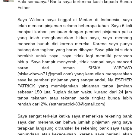
Halo semuanya! Bantu saya berterima kasih kepada Bunda
Esther
Saya Widodo saya tinggal di Medan di Indonesia, saya
telah mencari pinjaman selama beberapa tahun. Saya 6 kali
menjadi korban penipuan dengan pemberi pinjaman palsu
yang telah menghancurkan hidup saya, saya memang
mencoba bunuh diri karena mereka. Karena saya punya
hutang dan tagihan yang harus dibayar. Saya pikir ini sudah
berakhir untuk saya, saya tidak lagi memiliki perasaan
hidup. Saya hampir menyerah, tidak sampai saya mencari
saran dari teman SISKA WIBOWO
(siskawibowo71@gmail.com) yang kemudian mengarahkan
saya ke pemberi pinjaman yang sangat andal, Ny. ESTHER
PATRICK yang meminjamkan pinjaman tanpa jaminan
sebesar 150 juta Rupiah dalam waktu kurang dari 24 jam
tanpa tekanan atau tekanan pada tingkat bunga lebih
rendah dari 2%. (estherpatrick83@gmail.com)
Saya sangat terkejut ketika saya memeriksa rekening bank
saya dan menemukan bahwa jumlah pinjaman yang saya
terapkan langsung ditransfer ke rekening bank saya tanpa
penundaan atau kekecewaan, karena saya berjanji akan