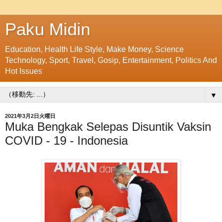
Paku Midin
Education, Health Life Style, Make Money, Science
Technology, Sport, Travel, Gosip, Entertainment, Politics And
Hot Issues
▼
2021年3月2日火曜日
Muka Bengkak Selepas Disuntik Vaksin
COVID - 19 - Indonesia