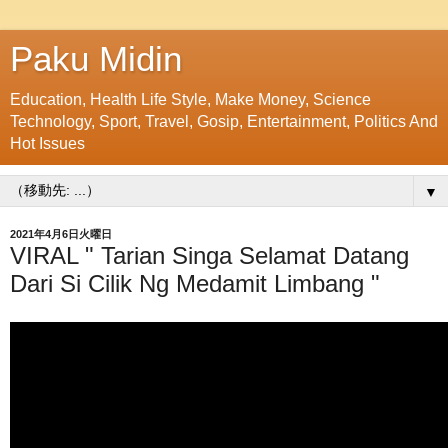
Paku Midin
Education, Health Life Style, Make Money, Science
Technology, Sport, Travel, Gosip, Entertainment, Politics And
Hot Issues
▼
2021年4月6日火曜日
VIRAL " Tarian Singa Selamat Datang
Dari Si Cilik Ng Medamit Limbang "