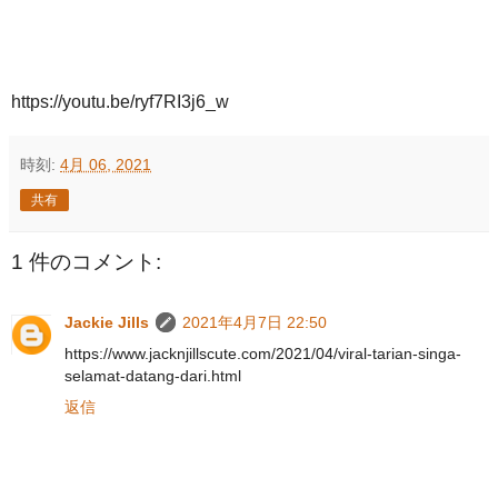
https://youtu.be/ryf7RI3j6_w
時刻:
4月 06, 2021
共有
1 件のコメント:
Jackie Jills
2021年4月7日 22:50
https://www.jacknjillscute.com/2021/04/viral-tarian-singa-
selamat-datang-dari.html
返信