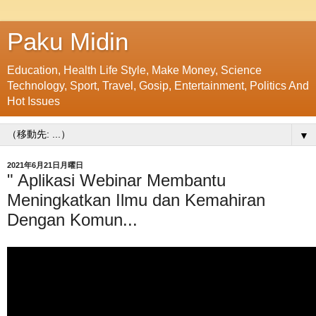
Paku Midin
Education, Health Life Style, Make Money, Science
Technology, Sport, Travel, Gosip, Entertainment, Politics And
Hot Issues
▼
2021年6月21日月曜日
" Aplikasi Webinar Membantu
Meningkatkan Ilmu dan Kemahiran
Dengan Komun...