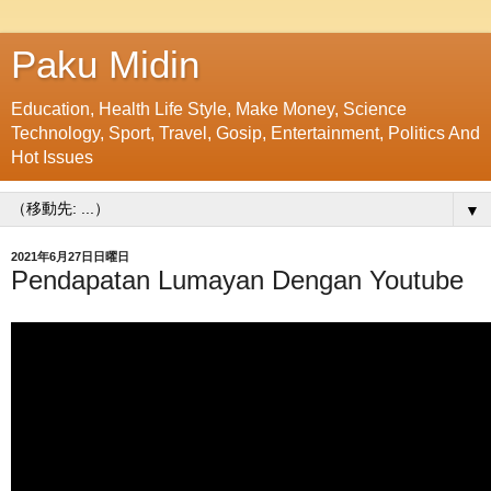
Paku Midin
Education, Health Life Style, Make Money, Science
Technology, Sport, Travel, Gosip, Entertainment, Politics And
Hot Issues
▼
2021年6月27日日曜日
Pendapatan Lumayan Dengan Youtube