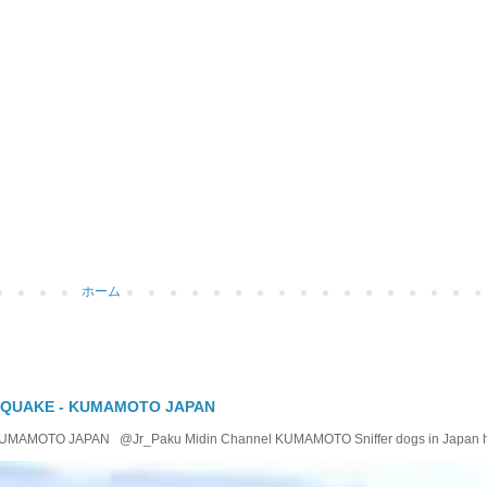
ホーム
 QUAKE - KUMAMOTO JAPAN
OTO JAPAN @Jr_Paku Midin Channel KUMAMOTO Sniffer dogs in Japan help