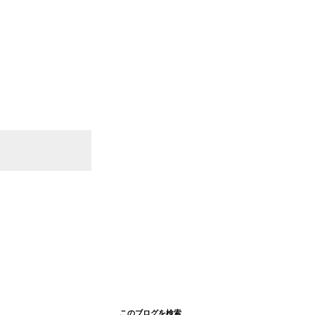
このブログを検索