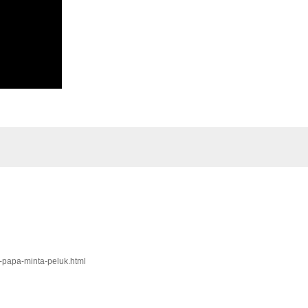
k-papa-minta-peluk.html