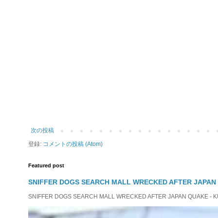
次の投稿
登録:
コメントの投稿 (Atom)
Featured post
SNIFFER DOGS SEARCH MALL WRECKED AFTER JAPAN
SNIFFER DOGS SEARCH MALL WRECKED AFTER JAPAN QUAKE - KUMAM