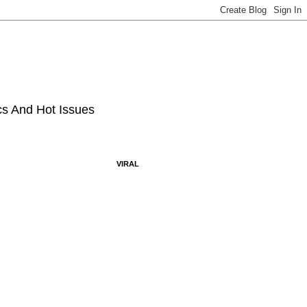
ics And Hot Issues
VIRAL