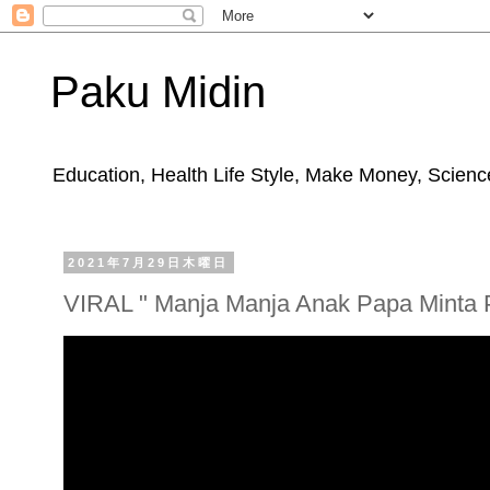
Paku Midin
Education, Health Life Style, Make Money, Science
2021年7月29日木曜日
VIRAL " Manja Manja Anak Papa Minta P