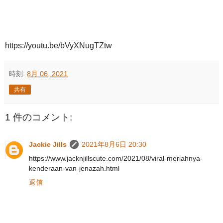
https://youtu.be/bVyXNugTZtw
時刻:
8月 06, 2021
共有
1 件のコメント:
Jackie Jills
2021年8月6日 20:30
https://www.jacknjillscute.com/2021/08/viral-meriahnya-
kenderaan-van-jenazah.html
返信