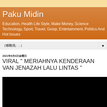
Paku Midin
Education, Health Life Style, Make Money, Science
Technology, Sport, Travel, Gosip, Entertainment, Politics And
Hot Issues
▼
2021年8月6日金曜日
VIRAL " MERIAHNYA KENDERAAN
VAN JENAZAH LALU LINTAS "