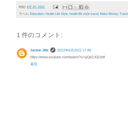
時刻:
6月 20, 2022
ラベル:
Education
,
Health Life Style
,
health life style travel
,
Make Money
,
Trave
1 件のコメント:
Jackie Jills
2022年6月20日 17:48
https://www.youtube.com/watch?v=ujQd2JGOzt8
返信