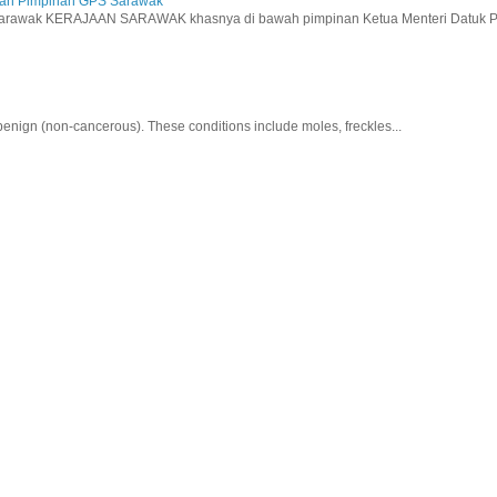
aan Pimpinan GPS Sarawak
wak KERAJAAN SARAWAK khasnya di bawah pimpinan Ketua Menteri Datuk Pat
nign (non-cancerous). These conditions include moles, freckles...