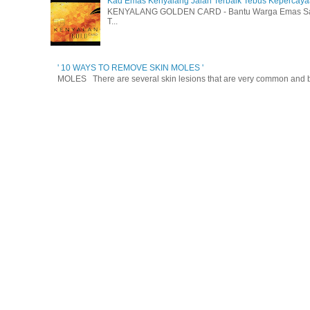
Kad Emas Kenyalang Jalan Terbaik Tebus Kepercay
KENYALANG GOLDEN CARD - Bantu Warga Emas Sara
T...
' 10 WAYS TO REMOVE SKIN MOLES '
MOLES There are several skin lesions that are very common and be