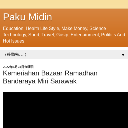
Paku Midin
Education, Health Life Style, Make Money, Science
Technology, Sport, Travel, Gosip, Entertainment, Politics And
Hot Issues
▼
2022年6月24日金曜日
Kemeriahan Bazaar Ramadhan
Bandaraya Miri Sarawak