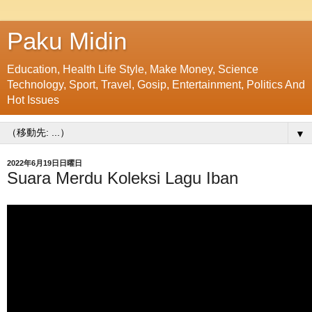
Paku Midin
Education, Health Life Style, Make Money, Science
Technology, Sport, Travel, Gosip, Entertainment, Politics And
Hot Issues
▼
2022年6月19日日曜日
Suara Merdu Koleksi Lagu Iban