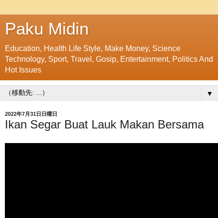
Paku Midin
Education, Health Life Style, Make Money, Science
Technology, Sport, Travel, Gosip, Entertainment, Politics And
Hot Issues
▼
2022年7月31日日曜日
Ikan Segar Buat Lauk Makan Bersama