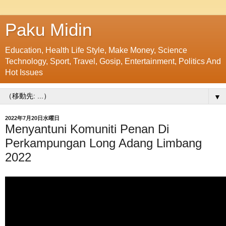
Paku Midin
Education, Health Life Style, Make Money, Science
Technology, Sport, Travel, Gosip, Entertainment, Politics And
Hot Issues
▼
2022年7月20日水曜日
Menyantuni Komuniti Penan Di
Perkampungan Long Adang Limbang
2022