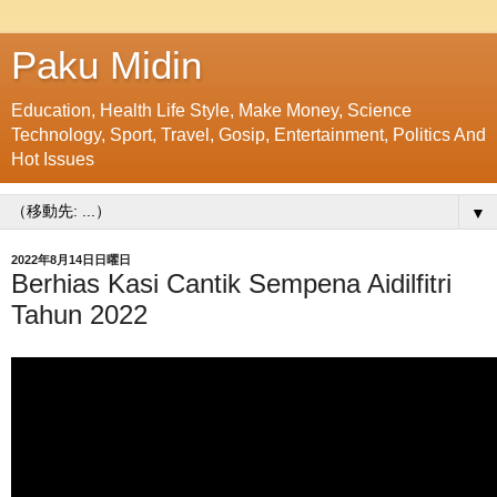
Paku Midin
Education, Health Life Style, Make Money, Science
Technology, Sport, Travel, Gosip, Entertainment, Politics And
Hot Issues
▼
2022年8月14日日曜日
Berhias Kasi Cantik Sempena Aidilfitri
Tahun 2022