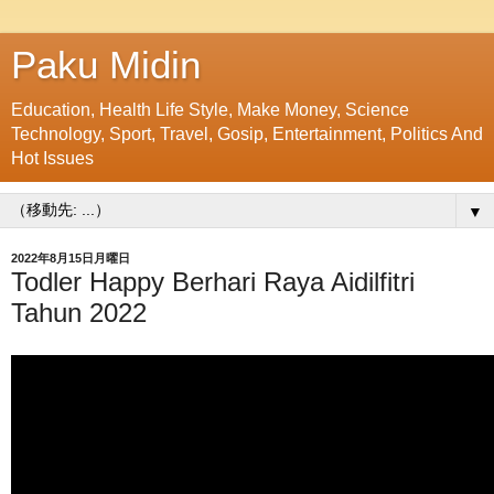
Paku Midin
Education, Health Life Style, Make Money, Science
Technology, Sport, Travel, Gosip, Entertainment, Politics And
Hot Issues
▼
2022年8月15日月曜日
Todler Happy Berhari Raya Aidilfitri
Tahun 2022