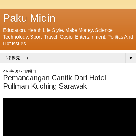
Paku Midin
Education, Health Life Style, Make Money, Science
Technology, Sport, Travel, Gosip, Entertainment, Politics And
Hot Issues
▼
2022年9月12日月曜日
Pemandangan Cantik Dari Hotel
Pullman Kuching Sarawak