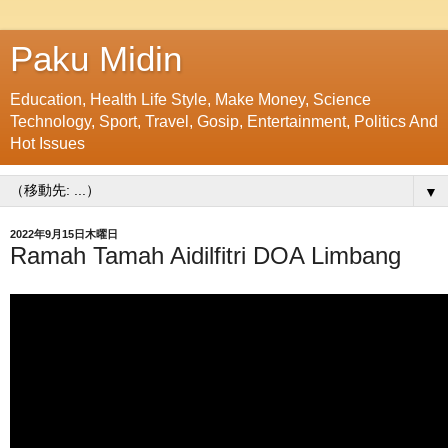
Paku Midin
Education, Health Life Style, Make Money, Science
Technology, Sport, Travel, Gosip, Entertainment, Politics And
Hot Issues
▼
2022年9月15日木曜日
Ramah Tamah Aidilfitri DOA Limbang