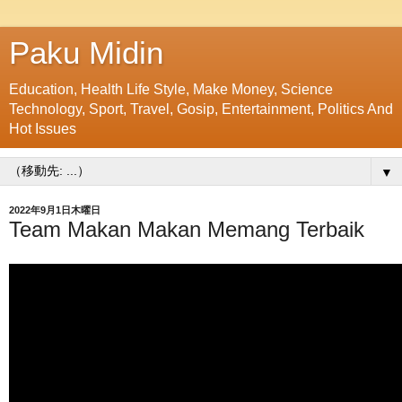
Paku Midin
Education, Health Life Style, Make Money, Science
Technology, Sport, Travel, Gosip, Entertainment, Politics And
Hot Issues
▼
2022年9月1日木曜日
Team Makan Makan Memang Terbaik