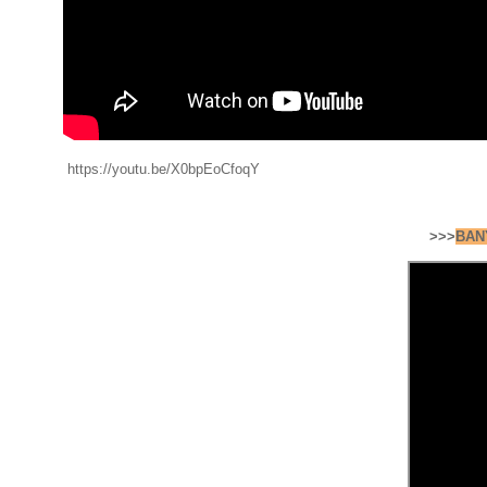
https://youtu.be/X0bpEoCfoqY
>>>
BAN