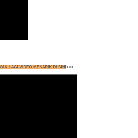
YAK LAGI VIDEO MENARIK DI SINI
<<<