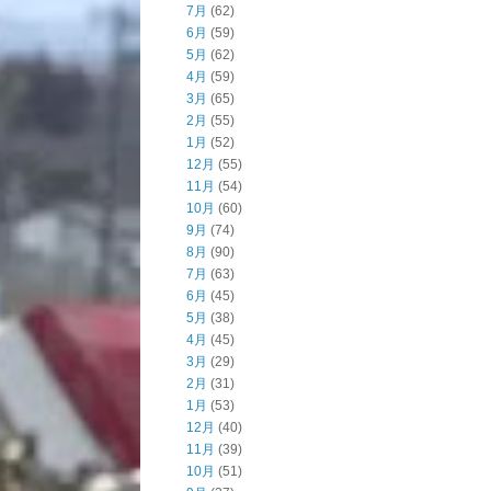
7月
(62)
6月
(59)
5月
(62)
4月
(59)
3月
(65)
2月
(55)
1月
(52)
12月
(55)
11月
(54)
10月
(60)
9月
(74)
8月
(90)
7月
(63)
6月
(45)
5月
(38)
4月
(45)
3月
(29)
2月
(31)
1月
(53)
12月
(40)
11月
(39)
10月
(51)