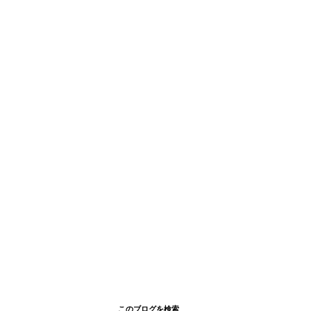
このブログを検索