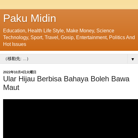
Paku Midin
Education, Health Life Style, Make Money, Science
Technology, Sport, Travel, Gosip, Entertainment, Politics And
Hot Issues
▼
2022年10月4日火曜日
Ular Hijau Berbisa Bahaya Boleh Bawa
Maut