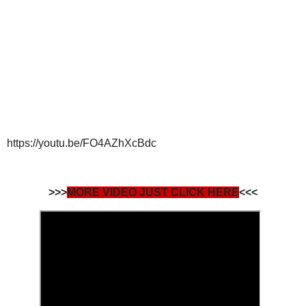
https://youtu.be/FO4AZhXcBdc
>>>
MORE VIDEO JUST CLICK HERE
<<<