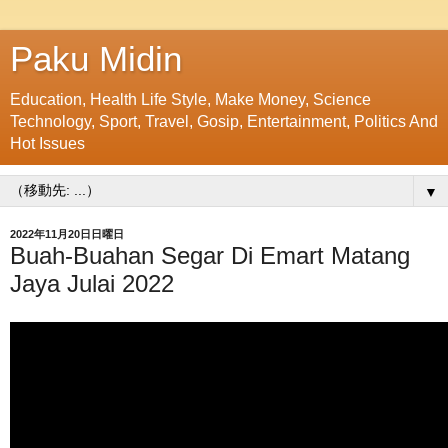
Paku Midin
Education, Health Life Style, Make Money, Science
Technology, Sport, Travel, Gosip, Entertainment, Politics And
Hot Issues
▼
2022年11月20日日曜日
Buah-Buahan Segar Di Emart Matang
Jaya Julai 2022