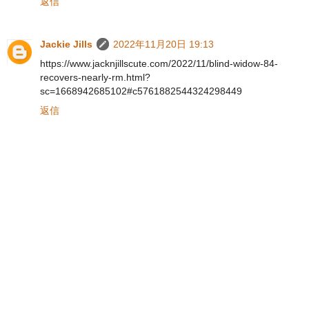
返信
Jackie Jills
2022年11月20日 19:13
https://www.jacknjillscute.com/2022/11/blind-widow-84-
recovers-nearly-rm.html?
sc=1668942685102#c5761882544324298449
返信