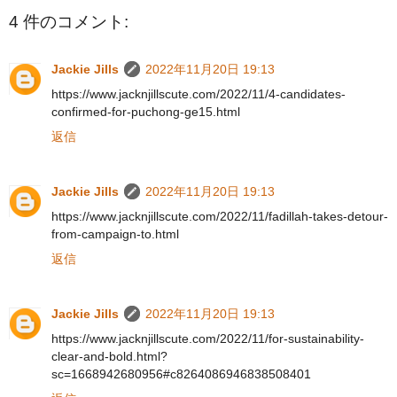
4 件のコメント:
Jackie Jills
2022年11月20日 19:13
https://www.jacknjillscute.com/2022/11/4-candidates-
confirmed-for-puchong-ge15.html
返信
Jackie Jills
2022年11月20日 19:13
https://www.jacknjillscute.com/2022/11/fadillah-takes-detour-
from-campaign-to.html
返信
Jackie Jills
2022年11月20日 19:13
https://www.jacknjillscute.com/2022/11/for-sustainability-
clear-and-bold.html?
sc=1668942680956#c8264086946838508401