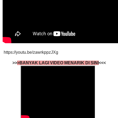
https://youtu.be/zawrkppzJXg
>>
>BANYAK LAGI VIDEO MENARIK DI SINI
<<<