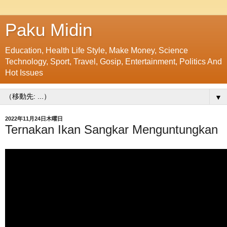
Paku Midin
Education, Health Life Style, Make Money, Science
Technology, Sport, Travel, Gosip, Entertainment, Politics And
Hot Issues
▼
2022年11月24日木曜日
Ternakan Ikan Sangkar Menguntungkan