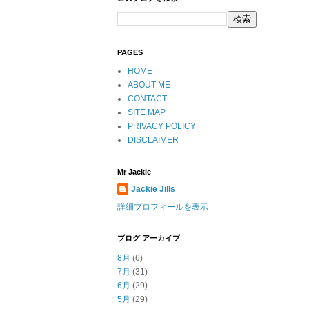
PAGES
HOME
ABOUT ME
CONTACT
SITE MAP
PRIVACY POLICY
DISCLAIMER
Mr Jackie
Jackie Jills
詳細プロフィールを表示
ブログ アーカイブ
8月
(6)
7月
(31)
6月
(29)
5月
(29)