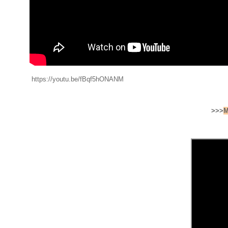
https://youtu.be/fBqf5hONANM
>>>
M