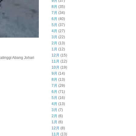
9月
(37)
8月
(35)
7月
(34)
6月
(40)
5月
(37)
4月
(27)
3月
(22)
2月
(13)
1月
(12)
12月
(15)
inggi Abang Johari
11月
(12)
10月
(19)
9月
(14)
8月
(13)
7月
(29)
6月
(71)
5月
(16)
4月
(13)
3月
(7)
2月
(6)
1月
(6)
12月
(8)
11月
(13)