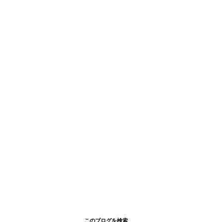
このブログを検索