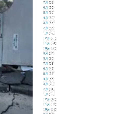
7月
(62)
6月
(59)
5月
(62)
4月
(59)
3月
(65)
2月
(55)
1月
(52)
12月
(55)
11月
(54)
10月
(60)
9月
(74)
8月
(90)
7月
(63)
6月
(45)
5月
(38)
4月
(45)
3月
(29)
2月
(31)
1月
(53)
12月
(40)
11月
(39)
10月
(51)