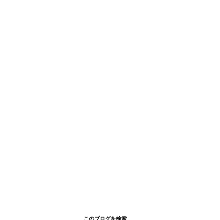
このブログを検索