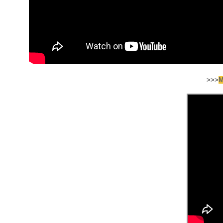
>>>
M