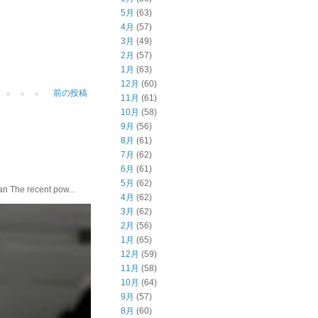
5月
(63)
4月
(57)
3月
(49)
2月
(57)
1月
(63)
12月
(60)
前の投稿
11月
(61)
10月
(58)
9月
(56)
8月
(61)
7月
(62)
6月
(61)
5月
(62)
he recent pow...
4月
(62)
3月
(62)
2月
(56)
1月
(65)
12月
(59)
11月
(58)
10月
(64)
9月
(57)
8月
(60)