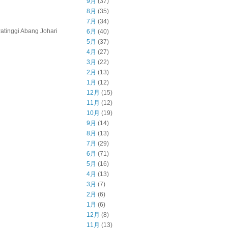
9月
(37)
8月
(35)
7月
(34)
inggi Abang Johari
6月
(40)
5月
(37)
4月
(27)
3月
(22)
2月
(13)
1月
(12)
12月
(15)
11月
(12)
10月
(19)
9月
(14)
8月
(13)
7月
(29)
6月
(71)
5月
(16)
4月
(13)
3月
(7)
2月
(6)
1月
(6)
12月
(8)
11月
(13)