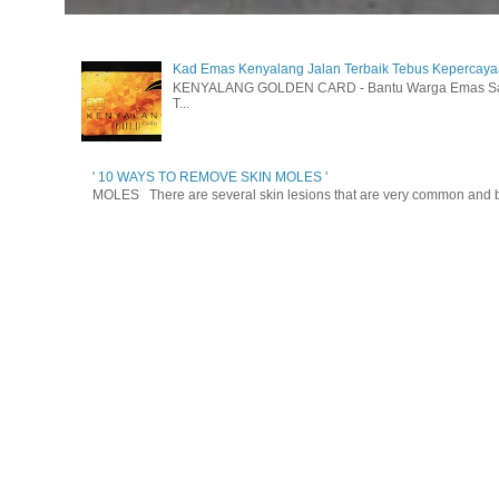
Kad Emas Kenyalang Jalan Terbaik Tebus Kepercay
KENYALANG GOLDEN CARD - Bantu Warga Emas Sara
T...
' 10 WAYS TO REMOVE SKIN MOLES '
MOLES There are several skin lesions that are very common and be