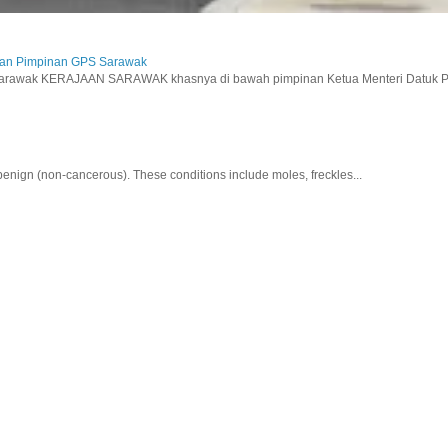
aan Pimpinan GPS Sarawak
wak KERAJAAN SARAWAK khasnya di bawah pimpinan Ketua Menteri Datuk Pat
nign (non-cancerous). These conditions include moles, freckles...