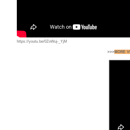
https://youtu.be/0ZoWuj-_YjM
>>>
MORE V