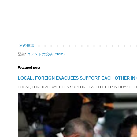
次の投稿
登録:
コメントの投稿 (Atom)
Featured post
LOCAL, FOREIGN EVACUEES SUPPORT EACH OTHER IN 
LOCAL, FOREIGN EVACUEES SUPPORT EACH OTHER IN QUAKE - HIT 