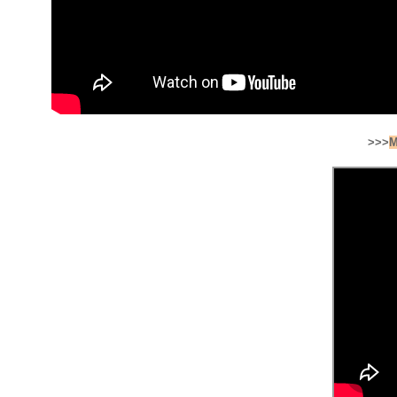
>>>
M