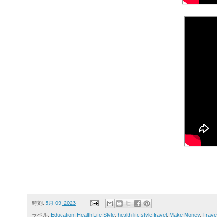
時刻:
5月 09, 2023
ラベル:
Education
,
Health Life Style
,
health life style travel
,
Make Money
,
Trave