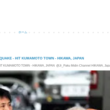
ホーム
QUAKE - HIT KUMAMOTO TOWN - HIKAWA, JAPAN
KUMAMOTO TOWN - HIKAWA, JAPAN @Jr_Paku Midin Channel HIKAWA, Japan T