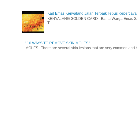
Kad Emas Kenyalang Jalan Terbaik Tebus Kepercay
KENYALANG GOLDEN CARD - Bantu Warga Emas Sara
T...
' 10 WAYS TO REMOVE SKIN MOLES '
MOLES There are several skin lesions that are very common and be