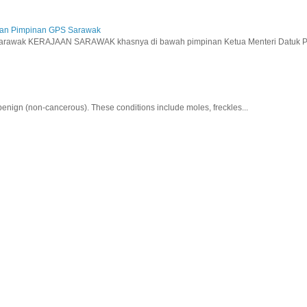
aan Pimpinan GPS Sarawak
wak KERAJAAN SARAWAK khasnya di bawah pimpinan Ketua Menteri Datuk Pat
nign (non-cancerous). These conditions include moles, freckles...