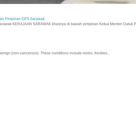
aan Pimpinan GPS Sarawak
wak KERAJAAN SARAWAK khasnya di bawah pimpinan Ketua Menteri Datuk Pat
nign (non-cancerous). These conditions include moles, freckles...