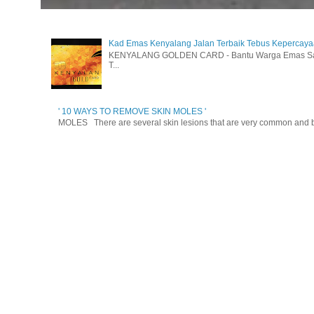
Kad Emas Kenyalang Jalan Terbaik Tebus Kepercay
KENYALANG GOLDEN CARD - Bantu Warga Emas Sara
T...
' 10 WAYS TO REMOVE SKIN MOLES '
MOLES There are several skin lesions that are very common and be