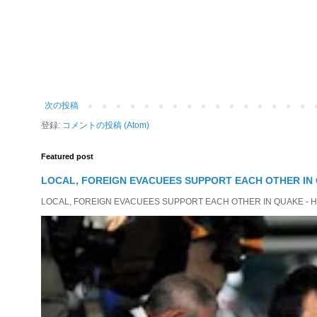
次の投稿
登録:
コメントの投稿 (Atom)
Featured post
LOCAL, FOREIGN EVACUEES SUPPORT EACH OTHER IN 
LOCAL, FOREIGN EVACUEES SUPPORT EACH OTHER IN QUAKE - HIT 