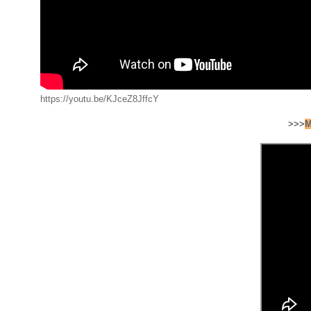
https://youtu.be/KJceZ8JffcY
>>>
M