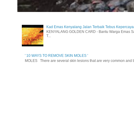
Kad Emas Kenyalang Jalan Terbaik Tebus Kepercay
KENYALANG GOLDEN CARD - Bantu Warga Emas Sara
T...
' 10 WAYS TO REMOVE SKIN MOLES '
MOLES There are several skin lesions that are very common and be