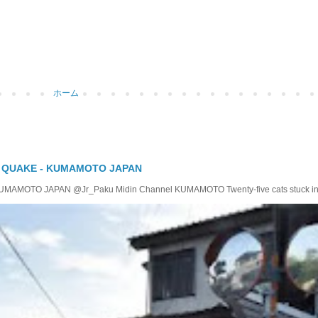
ホーム
Y QUAKE - KUMAMOTO JAPAN
TO JAPAN @Jr_Paku Midin Channel KUMAMOTO Twenty-five cats stuck insid