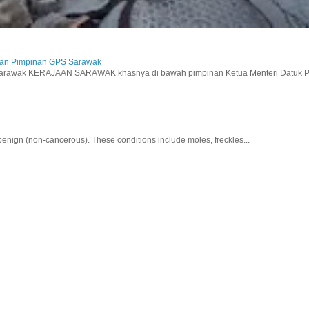
aan Pimpinan GPS Sarawak
wak KERAJAAN SARAWAK khasnya di bawah pimpinan Ketua Menteri Datuk Pat
nign (non-cancerous). These conditions include moles, freckles...