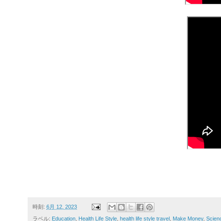
時刻:
6月 12, 2023
ラベル:
Education
,
Health Life Style
,
health life style travel
,
Make Money
,
Scien