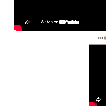
>>>
M