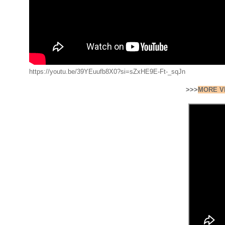
https://youtu.be/39YEuufb8X0?si=sZxHE9E-Ft-_sqJn
>>>
MORE V