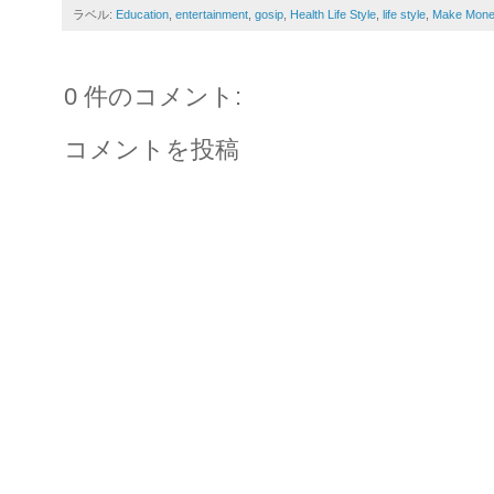
ラベル:
Education
,
entertainment
,
gosip
,
Health Life Style
,
life style
,
Make Mone
0 件のコメント:
コメントを投稿