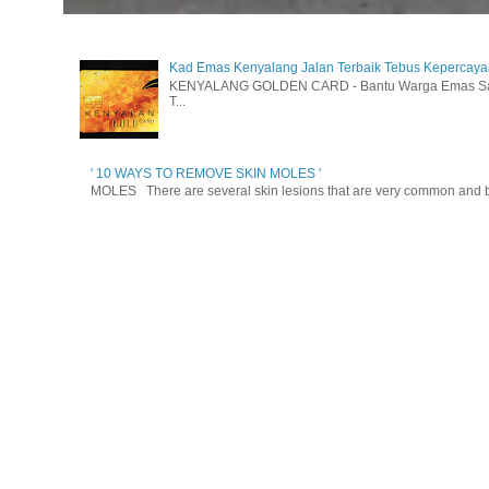
Kad Emas Kenyalang Jalan Terbaik Tebus Kepercay
KENYALANG GOLDEN CARD - Bantu Warga Emas Sara
T...
' 10 WAYS TO REMOVE SKIN MOLES '
MOLES There are several skin lesions that are very common and be