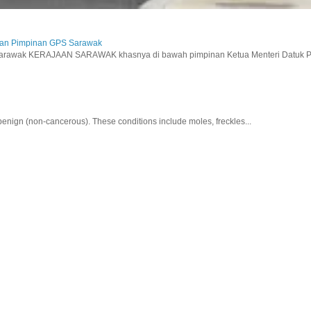
aan Pimpinan GPS Sarawak
wak KERAJAAN SARAWAK khasnya di bawah pimpinan Ketua Menteri Datuk Pat
nign (non-cancerous). These conditions include moles, freckles...