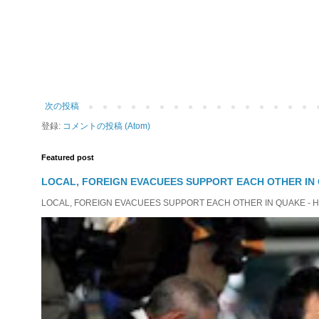
次の投稿
登録:
コメントの投稿 (Atom)
Featured post
LOCAL, FOREIGN EVACUEES SUPPORT EACH OTHER IN 
LOCAL, FOREIGN EVACUEES SUPPORT EACH OTHER IN QUAKE - HIT 