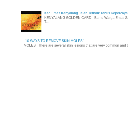
Kad Emas Kenyalang Jalan Terbaik Tebus Kepercay
KENYALANG GOLDEN CARD - Bantu Warga Emas Sara
T...
' 10 WAYS TO REMOVE SKIN MOLES '
MOLES There are several skin lesions that are very common and be