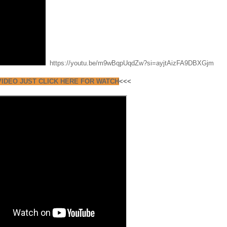
https://youtu.be/m9wBqpUqdZw?si=ayjtAizFA9DBXGjm
IDEO JUST CLICK HERE FOR WATCH
<<<