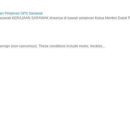
aan Pimpinan GPS Sarawak
wak KERAJAAN SARAWAK khasnya di bawah pimpinan Ketua Menteri Datuk Pat
nign (non-cancerous). These conditions include moles, freckles...