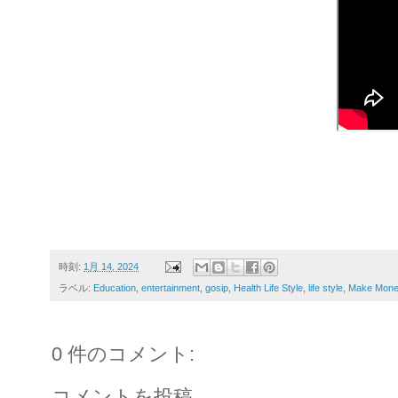
時刻:
1月 14, 2024
ラベル:
Education
,
entertainment
,
gosip
,
Health Life Style
,
life style
,
Make Mone
0 件のコメント:
コメントを投稿