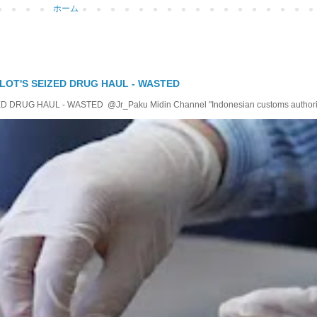
ホーム
LOT'S SEIZED DRUG HAUL - WASTED
RUG HAUL - WASTED @Jr_Paku Midin Channel "Indonesian customs authoriti