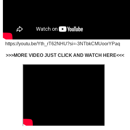
https://youtu.be/Yth_rT62NHU?si=-3NTbkCMUoorYPaq
>>>MORE VIDEO JUST CLICK AND WATCH HERE<<<