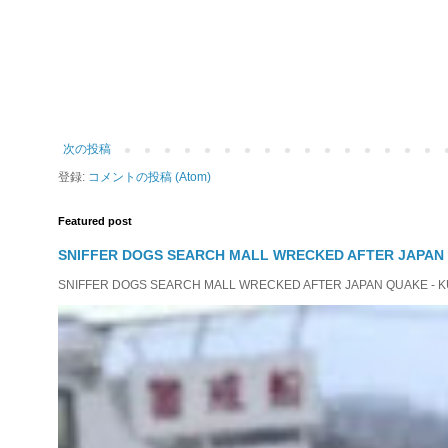
次の投稿
登録:
コメントの投稿 (Atom)
Featured post
SNIFFER DOGS SEARCH MALL WRECKED AFTER JAPAN
SNIFFER DOGS SEARCH MALL WRECKED AFTER JAPAN QUAKE - KUMAM