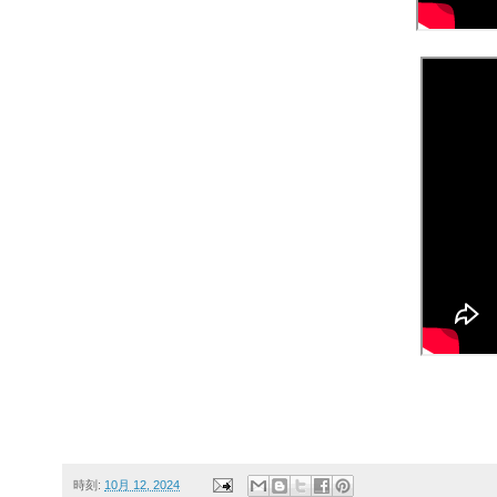
時刻:
10月 12, 2024