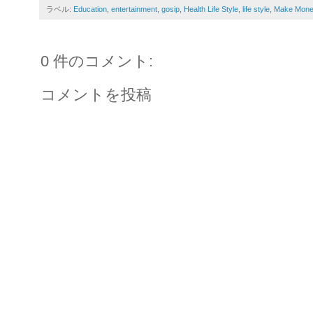
ラベル:
Education
,
entertainment
,
gosip
,
Health Life Style
,
life style
,
Make Mone
0 件のコメント:
コメントを投稿