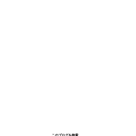
このブログを検索