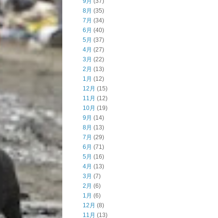
9月
(37)
8月
(35)
7月
(34)
6月
(40)
5月
(37)
4月
(27)
3月
(22)
2月
(13)
1月
(12)
12月
(15)
11月
(12)
10月
(19)
9月
(14)
8月
(13)
7月
(29)
6月
(71)
5月
(16)
4月
(13)
3月
(7)
2月
(6)
1月
(6)
12月
(8)
11月
(13)