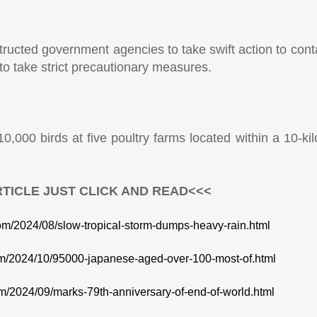
ructed government agencies to take swift action to cont
o take strict precautionary measures.
0,000 birds at five poultry farms located within a 10-ki
TICLE JUST CLICK AND READ<<<
com/2024/08/slow-tropical-storm-dumps-heavy-rain.html
com/2024/10/95000-japanese-aged-over-100-most-of.html
om/2024/09/marks-79th-anniversary-of-end-of-world.html