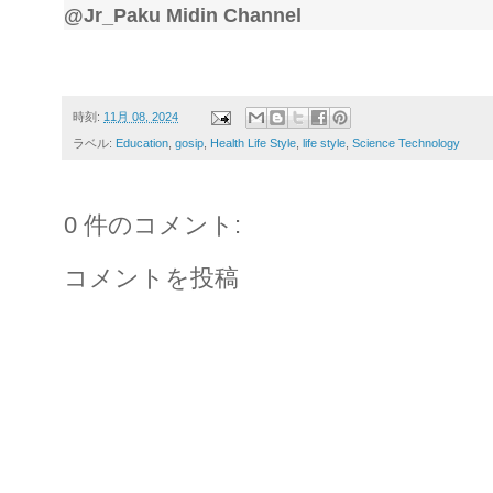
@Jr_Paku Midin Channel
時刻:
11月 08, 2024
ラベル:
Education
,
gosip
,
Health Life Style
,
life style
,
Science Technology
0 件のコメント:
コメントを投稿