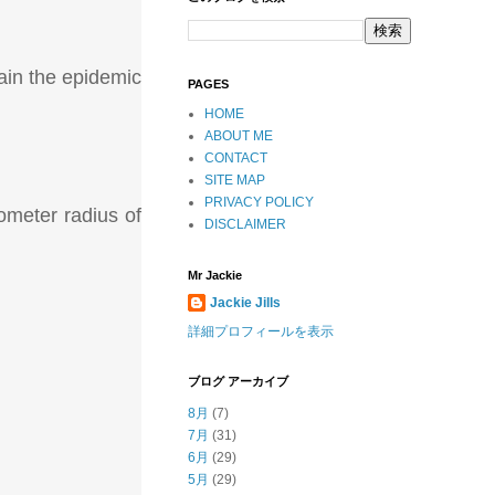
ain the epidemic
PAGES
HOME
ABOUT ME
CONTACT
SITE MAP
PRIVACY POLICY
lometer radius of
DISCLAIMER
Mr Jackie
Jackie Jills
詳細プロフィールを表示
ブログ アーカイブ
8月
(7)
7月
(31)
6月
(29)
5月
(29)