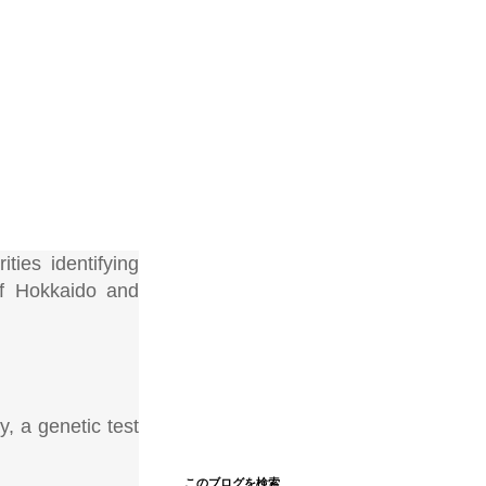
ties identifying
of Hokkaido and
, a genetic test
このブログを検索