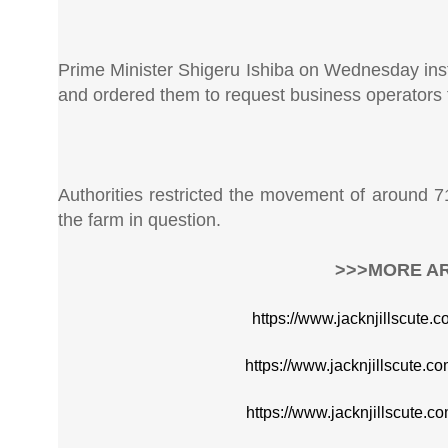
Prime Minister Shigeru Ishiba on Wednesday inst
and ordered them to request business operators t
Authorities restricted the movement of around 71
the farm in question.
>>>MORE AR
https://www.jacknjillscute.
https://www.jacknjillscute.
https://www.jacknjillscute.c