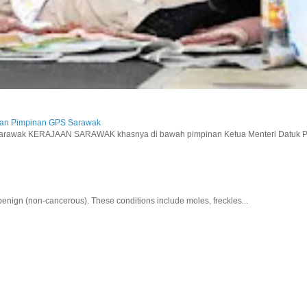
aan Pimpinan GPS Sarawak
wak KERAJAAN SARAWAK khasnya di bawah pimpinan Ketua Menteri Datuk Pat
nign (non-cancerous). These conditions include moles, freckles...