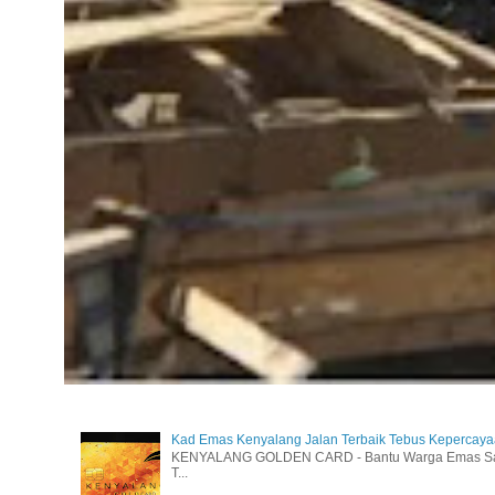
Kad Emas Kenyalang Jalan Terbaik Tebus Kepercay
KENYALANG GOLDEN CARD - Bantu Warga Emas Sara
T...