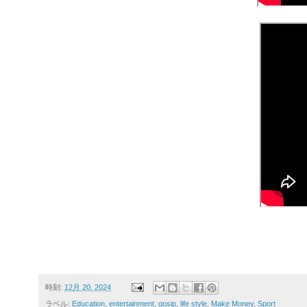
時刻:
12月 20, 2024
ラベル:
Education
,
entertainment
,
gosip
,
life style
,
Make Money
,
Sport