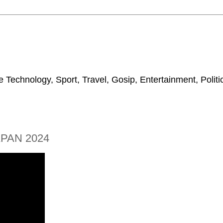
 Technology, Sport, Travel, Gosip, Entertainment, Polit
PAN 2024