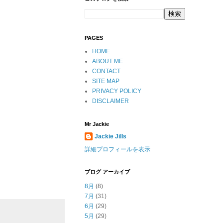
PAGES
HOME
ABOUT ME
CONTACT
SITE MAP
PRIVACY POLICY
DISCLAIMER
Mr Jackie
Jackie Jills
詳細プロフィールを表示
ブログ アーカイブ
8月
(8)
7月
(31)
6月
(29)
5月
(29)