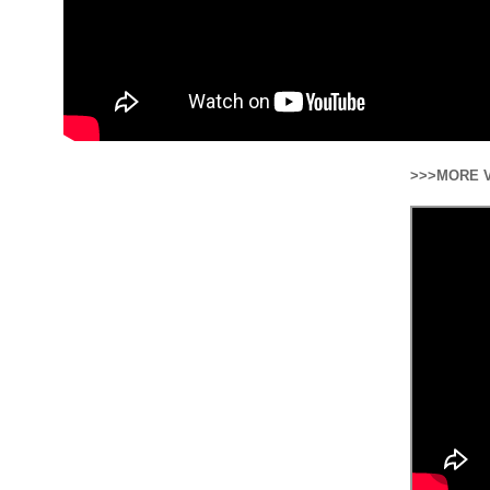
>>>MORE V