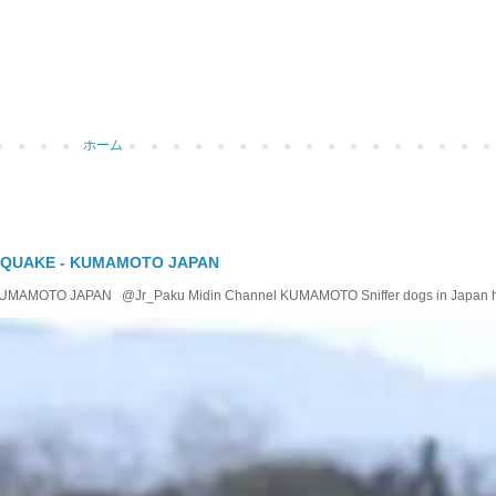
ホーム
 QUAKE - KUMAMOTO JAPAN
OTO JAPAN @Jr_Paku Midin Channel KUMAMOTO Sniffer dogs in Japan help