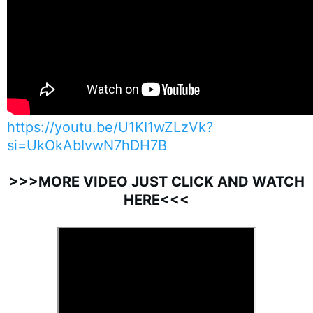
https://youtu.be/U1KI1wZLzVk?
si=UkOkAbIvwN7hDH7B
>>>MORE VIDEO JUST CLICK AND WATCH
HERE<<<