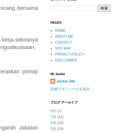
bincang bersama
PAGES
HOME
ABOUT ME
kerja sekiranya
CONTACT
penguatkuasaan.
SITE MAP
PRIVACY POLICY
DISCLAIMER
eraskan prinsip
Mr Jackie
Jackie Jills
詳細プロフィールを表示
ブログ アーカイブ
8月
(7)
7月
(31)
6月
(29)
ngarah Jabatan
5月
(29)