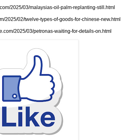
.com/2025/03/malaysias-oil-palm-replanting-still.html
com/2025/02/twelve-types-of-goods-for-chinese-new.html
te.com/2025/03/petronas-waiting-for-details-on.html