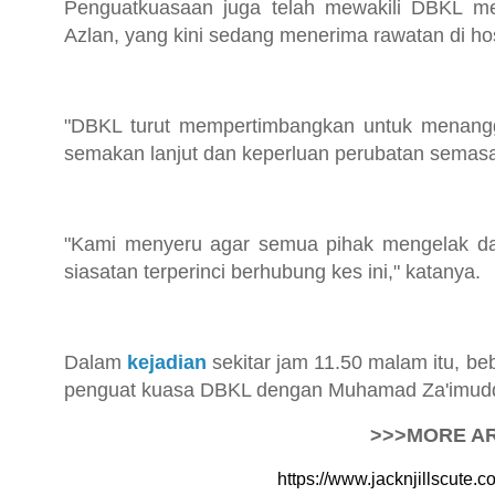
Penguatkuasaan juga telah mewakili DBKL m
Azlan, yang kini sedang menerima rawatan di hos
"DBKL turut mempertimbangkan untuk menangg
semakan lanjut dan keperluan perubatan semas
"Kami menyeru agar semua pihak mengelak da
siasatan terperinci berhubung kes ini," katanya.
Dalam
kejadian
sekitar jam 11.50 malam itu, b
penguat kuasa DBKL dengan Muhamad Za'imuddin
>>>MORE AR
https://www.jacknjillscute.