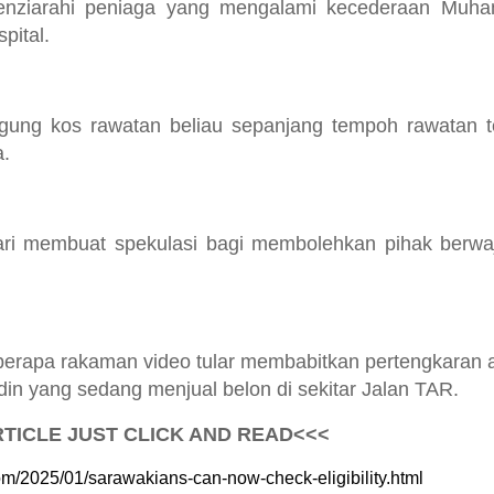
enziarahi peniaga yang mengalami kecederaan Muha
pital.
ung kos rawatan beliau sepanjang tempoh rawatan t
a.
ri membuat spekulasi bagi membolehkan pihak berwa
eberapa rakaman video tular membabitkan pertengkaran 
 yang sedang menjual belon di sekitar Jalan TAR.
TICLE JUST CLICK AND READ<<<
com/2025/01/sarawakians-can-now-check-eligibility.html