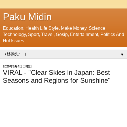
Paku Midin
Education, Health Life Style, Make Money, Science
Technology, Sport, Travel, Gosip, Entertainment, Politics And
Hot Issues
▼
2025年5月4日日曜日
VIRAL - "Clear Skies in Japan: Best
Seasons and Regions for Sunshine"