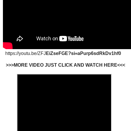
https://youtu.be/ZFJ
EiZseFGE?si=aPurp6sdRkDv1hf0
>>>MORE VIDEO JUST CLICK AND WATCH HERE<<<