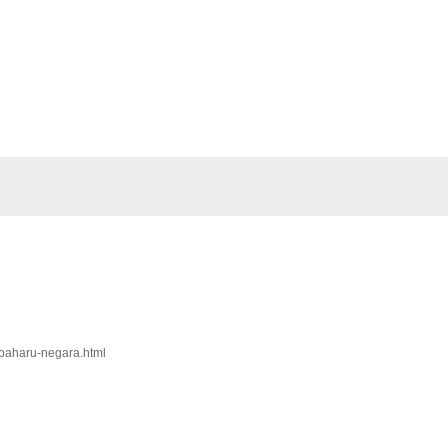
erbaharu-negara.html