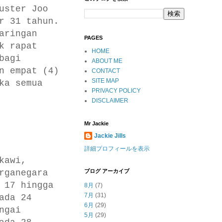
uster Joo
r 31 tahun.
aringan
PAGES
k rapat
HOME
bagi
ABOUT ME
n empat (4)
CONTACT
SITE MAP
ka semua
PRIVACY POLICY
DISCLAIMER
Mr Jackie
Jackie Jills
詳細プロフィールを表示
kawi,
rganegara
ブログ アーカイブ
 17 hingga
8月
(7)
7月
(31)
ada 24
6月
(29)
ngai
5月
(29)