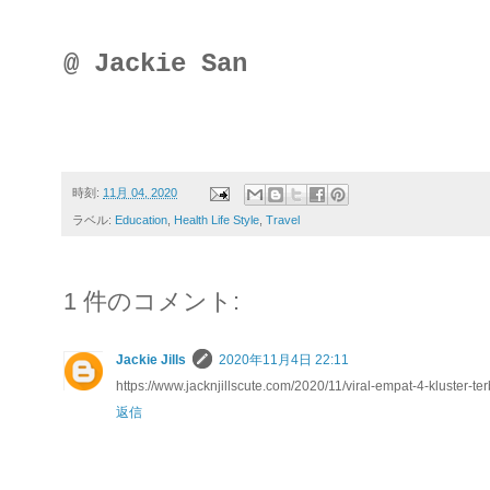
@ Jackie San
時刻:
11月 04, 2020
ラベル:
Education
,
Health Life Style
,
Travel
1 件のコメント:
Jackie Jills
2020年11月4日 22:11
https://www.jacknjillscute.com/2020/11/viral-empat-4-kluster-t
返信