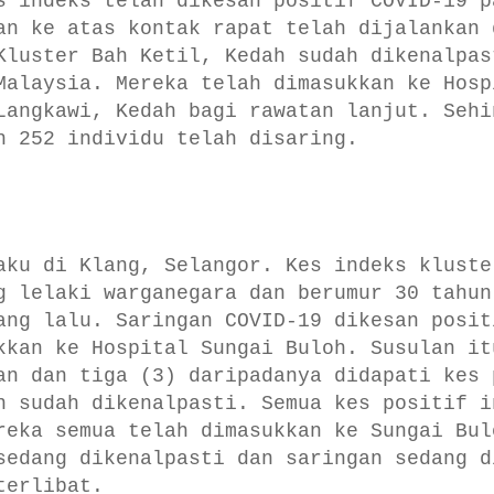
s indeks telah dikesan positif COVID-19 p
an ke atas kontak rapat telah dijalankan 
Kluster Bah Ketil, Kedah sudah dikenalpas
Malaysia. Mereka telah dimasukkan ke Hosp
Langkawi, Kedah bagi rawatan lanjut. Sehi
h 252 individu telah disaring.
aku di Klang, Selangor. Kes indeks kluste
g lelaki warganegara dan berumur 30 tahun
ang lalu. Saringan COVID-19 dikesan posit
kkan ke Hospital Sungai Buloh. Susulan it
an dan tiga (3) daripadanya didapati kes 
n sudah dikenalpasti. Semua kes positif i
reka semua telah dimasukkan ke Sungai Bul
sedang dikenalpasti dan saringan sedang d
terlibat.