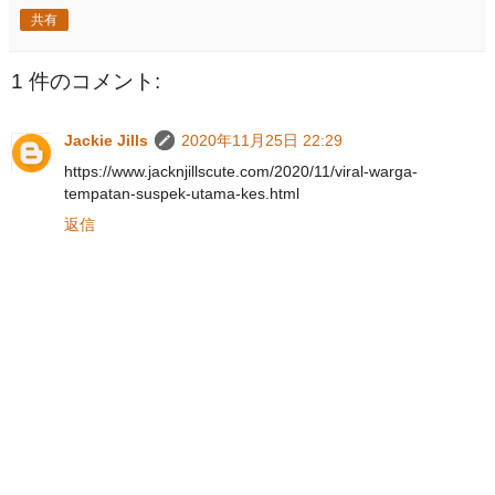
共有
1 件のコメント:
Jackie Jills
2020年11月25日 22:29
https://www.jacknjillscute.com/2020/11/viral-warga-
tempatan-suspek-utama-kes.html
返信