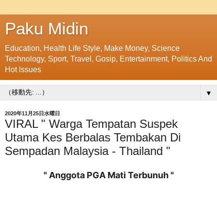
Paku Midin
Education, Health Life Style, Make Money, Science
Technology, Sport, Travel, Gosip, Entertainment, Politics And
Hot Issues
▼
2020年11月25日水曜日
VIRAL " Warga Tempatan Suspek
Utama Kes Berbalas Tembakan Di
Sempadan Malaysia - Thailand "
" Anggota PGA Mati Terbunuh "