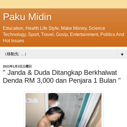
Paku Midin
Education, Health Life Style, Make Money, Science
Technology, Sport, Travel, Gosip, Entertainment, Politics And
Hot Issues
▼
2021年1月2日土曜日
" Janda & Duda Ditangkap Berkhalwat
Denda RM 3,000 dan Penjara 1 Bulan "