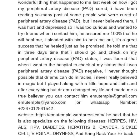
wonderful thing that happened to me last week on how i got
my peripheral artery disease (PAD) cured, i have been
reading so-many post of some people who were cured of
peripheral artery disease (PAD), but i never believed them, I
was hurt and depressed so I was too curious and wanted to
try dr emu when i contact him, he assured me 100% that he
will heal me, i pleaded with him to help me out, it's a great
success that he healed just as he promised, he told me that
in three days time that i should go and check on my
peripheral artery disease (PAD) status, I was floored that
when i went to the hospital to check of my status that i was
peripheral artery disease (PAD) negative, i never thought
possible that dr emu can do miracles, i never really believed
in magic but I played along with a little hope and faith and
after everything but dr emu changed my life and made me a
true believer you can contact him emutemple@gmail.com
emutemple@yahoo.com or whatsapp Number:
+2347012841542
website: https://emutemple.wordpress.com/ he said that he
is also specialize on the following diseases: HERPES, HIV,
ALS, HPV, DIABETES, HEPATITIS B, CANCER, SICKLE
CELL, VIRGINAL DRYNESS, And Bring Back Your Ex back.