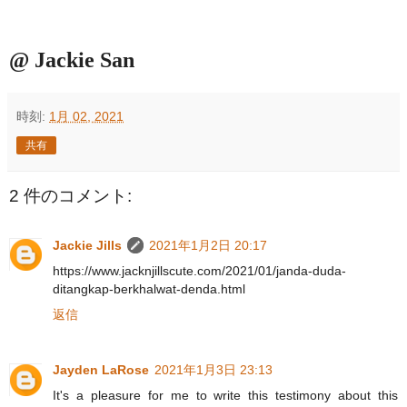
@ Jackie San
時刻:
1月 02, 2021
共有
2 件のコメント:
Jackie Jills
2021年1月2日 20:17
https://www.jacknjillscute.com/2021/01/janda-duda-
ditangkap-berkhalwat-denda.html
返信
Jayden LaRose
2021年1月3日 23:13
It's a pleasure for me to write this testimony about this