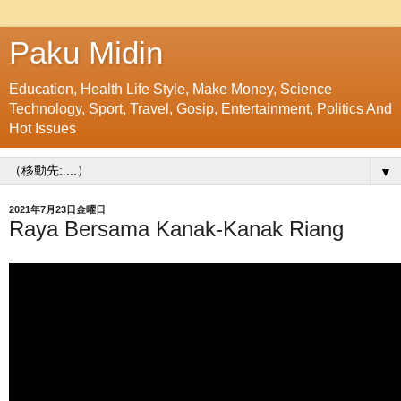
Paku Midin
Education, Health Life Style, Make Money, Science
Technology, Sport, Travel, Gosip, Entertainment, Politics And
Hot Issues
▼
2021年7月23日金曜日
Raya Bersama Kanak-Kanak Riang