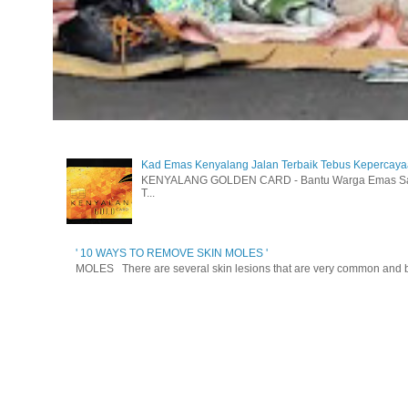
Kad Emas Kenyalang Jalan Terbaik Tebus Kepercay
KENYALANG GOLDEN CARD - Bantu Warga Emas Sara
T...
' 10 WAYS TO REMOVE SKIN MOLES '
MOLES There are several skin lesions that are very common and be