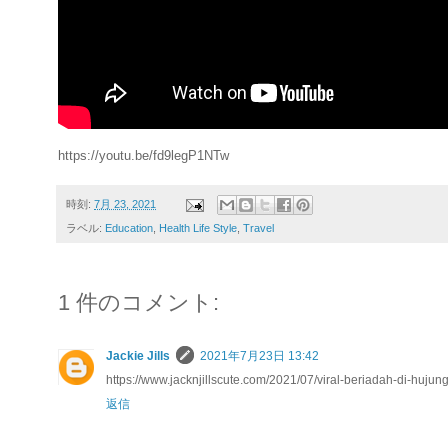
https://youtu.be/fd9legP1NTw
時刻:
7月 23, 2021
ラベル:
Education
,
Health Life Style
,
Travel
1 件のコメント:
Jackie Jills
2021年7月23日 13:42
https://www.jacknjillscute.com/2021/07/viral-beriadah-di-huj
返信