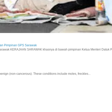
aan Pimpinan GPS Sarawak
wak KERAJAAN SARAWAK khasnya di bawah pimpinan Ketua Menteri Datuk Pat
nign (non-cancerous). These conditions include moles, freckles...