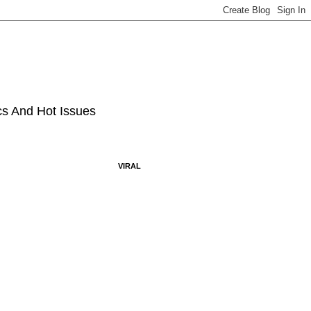
ics And Hot Issues
VIRAL