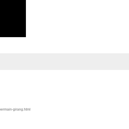
bermain-girang.html