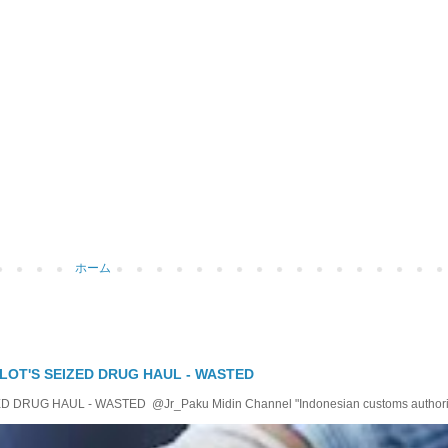
ホーム
LOT'S SEIZED DRUG HAUL - WASTED
RUG HAUL - WASTED @Jr_Paku Midin Channel "Indonesian customs authoriti