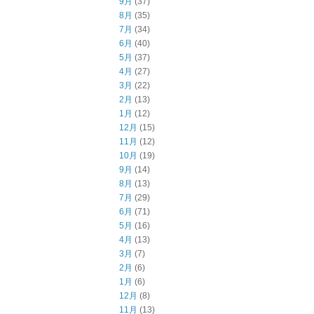
9月
(37)
8月
(35)
7月
(34)
6月
(40)
5月
(37)
4月
(27)
3月
(22)
2月
(13)
1月
(12)
12月
(15)
11月
(12)
10月
(19)
9月
(14)
8月
(13)
7月
(29)
6月
(71)
5月
(16)
4月
(13)
3月
(7)
2月
(6)
1月
(6)
12月
(8)
11月
(13)