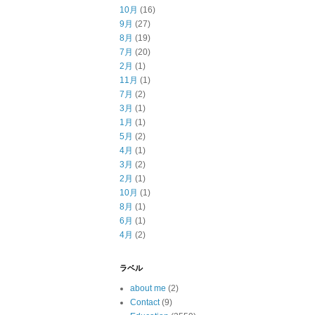
10月
(16)
9月
(27)
8月
(19)
7月
(20)
2月
(1)
11月
(1)
7月
(2)
3月
(1)
1月
(1)
5月
(2)
4月
(1)
3月
(2)
2月
(1)
10月
(1)
8月
(1)
6月
(1)
4月
(2)
ラベル
about me
(2)
Contact
(9)